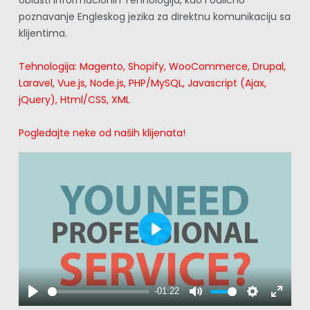
oblasti Informacionih Tehnologija, kao i odlično 
poznavanje Engleskog jezika za direktnu komunikaciju sa 
klijentima.
Tehnologija: Magento, Shopify, WooCommerce, Drupal, 
Laravel, Vue.js, Node.js, PHP/MySQL, Javascript (Ajax, 
jQuery), Html/CSS, XML
Pogledajte neke od naših klijenata!
Play
-01:22
Play
Mute
Settings
Enter