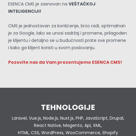
ESENCA CMS je zasnovan na 
VEŠTAČKOJ 
INTELIGENCIJI!
CMS je jednostavan za korišćenje, brzo radi, optimalnan 
je za Google, lako se unosi sadržaj i promene, prilagođen 
je klijentu i detaljno se u budućnosti prate sve promene 
i kako ga klijent koristi u svom poslovanju.
Pozovite nas da Vam prezentujemo ESENCA CMS!
TEHNOLOGIJE
Laravel, Vue.js, Node.js, Nuxt.js, PHP, JavaScript, Drupal,
React Native, Magento, Api, XML,
HTML, CSS, WordPress, WooCommerce, Shopify