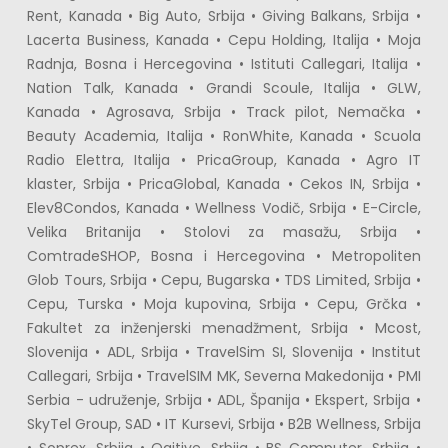
Rent, Kanada • Big Auto, Srbija • Giving Balkans, Srbija • 
Lacerta Business, Kanada • Cepu Holding, Italija • Moja 
Radnja, Bosna i Hercegovina • Istituti Callegari, Italija • 
Nation Talk, Kanada • Grandi Scoule, Italija • GLW, 
Kanada • Agrosava, Srbija • Track pilot, Nemačka • 
Beauty Academia, Italija • RonWhite, Kanada • Scuola 
Radio Elettra, Italija • PricaGroup, Kanada • Agro IT 
klaster, Srbija • PricaGlobal, Kanada • Cekos IN, Srbija • 
Elev8Condos, Kanada • Wellness Vodič, Srbija • E-Circle, 
Velika Britanija • Stolovi za masažu, Srbija • 
ComtradeSHOP, Bosna i Hercegovina • Metropoliten 
Glob Tours, Srbija • Cepu, Bugarska • TDS Limited, Srbija • 
Cepu, Turska • Moja kupovina, Srbija • Cepu, Grčka • 
Fakultet za inženjerski menadžment, Srbija • Mcost, 
Slovenija • ADL, Srbija • TravelSim SI, Slovenija • Institut 
Callegari, Srbija • TravelSIM MK, Severna Makedonija • PMI 
Serbia - udruženje, Srbija • ADL, Španija • Ekspert, Srbija • 
SkyTel Group, SAD • IT Kursevi, Srbija • B2B Wellness, Srbija 