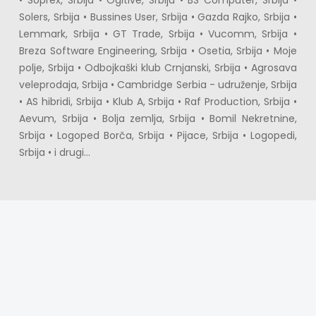
• Soprex, Srbija • Ogitive, Srbija • BS Computer, Srbija • 
Solers, Srbija • Bussines User, Srbija • Gazda Rajko, Srbija • 
Lemmark, Srbija • GT Trade, Srbija • Vucomm, Srbija • 
Breza Software Engineering, Srbija • Osetia, Srbija • Moje 
polje, Srbija • Odbojkaški klub Crnjanski, Srbija • Agrosava 
veleprodaja, Srbija • Cambridge Serbia - udruženje, Srbija 
• AS hibridi, Srbija • Klub A, Srbija • Raf Production, Srbija • 
Aevum, Srbija • Bolja zemlja, Srbija • Bomil Nekretnine, 
Srbija • Logoped Borča, Srbija • Pijace, Srbija • Logopedi, 
Srbija • i drugi...