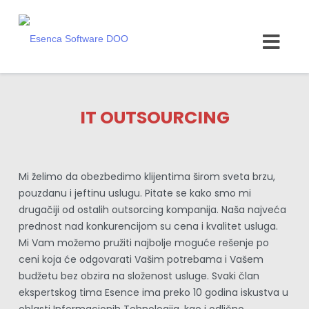
IT OUTSOURCING
Mi želimo da obezbedimo klijentima širom sveta brzu, 
pouzdanu i jeftinu uslugu. Pitate se kako smo mi 
drugačiji od ostalih outsorcing kompanija. Naša najveća 
prednost nad konkurencijom su cena i kvalitet usluga. 
Mi Vam možemo pružiti najbolje moguće rešenje po 
ceni koja će odgovarati Vašim potrebama i Vašem 
budžetu bez obzira na složenost usluge. Svaki član 
ekspertskog tima Esence ima preko 10 godina iskustva u 