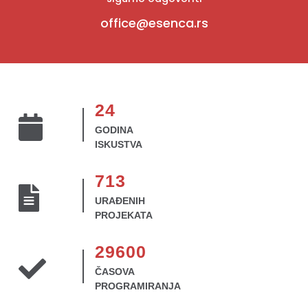
office@esenca.rs
24
GODINA
ISKUSTVA
713
URAĐENIH
PROJEKATA
29600
ČASOVA
PROGRAMIRANJA