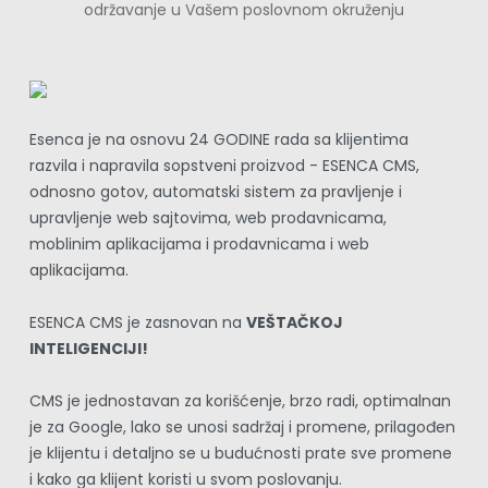
održavanje u Vašem poslovnom okruženju
Esenca je na osnovu 24 GODINE rada sa klijentima 
razvila i napravila sopstveni proizvod - ESENCA CMS, 
odnosno gotov, automatski sistem za pravljenje i 
upravljenje web sajtovima, web prodavnicama, 
moblinim aplikacijama i prodavnicama i web 
aplikacijama.
ESENCA CMS je zasnovan na 
VEŠTAČKOJ 
INTELIGENCIJI!
CMS je jednostavan za korišćenje, brzo radi, optimalnan 
je za Google, lako se unosi sadržaj i promene, prilagođen 
je klijentu i detaljno se u budućnosti prate sve promene 
i kako ga klijent koristi u svom poslovanju.